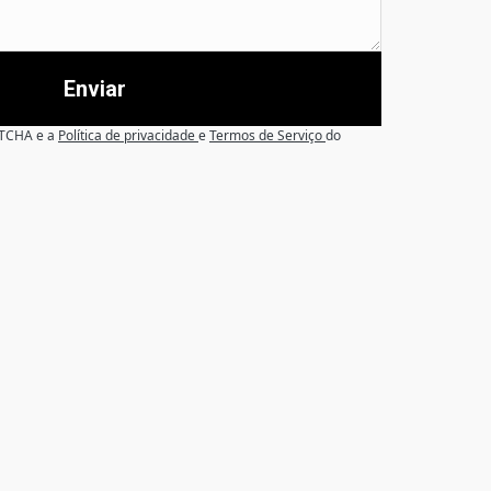
Enviar
APTCHA e a
Política de privacidade
e
Termos de Serviço
do