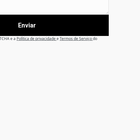
Enviar
APTCHA e a
Política de privacidade
e
Termos de Serviço
do