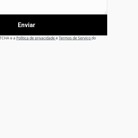
Enviar
APTCHA e a
Política de privacidade
e
Termos de Serviço
do