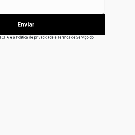
Enviar
APTCHA e a
Política de privacidade
e
Termos de Serviço
do