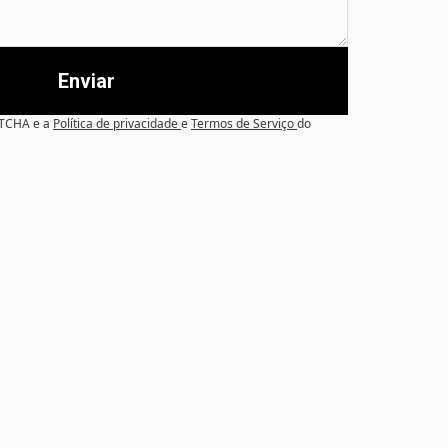
Enviar
APTCHA e a
Política de privacidade
e
Termos de Serviço
do