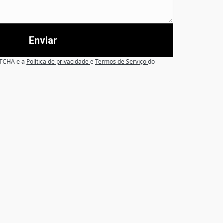
Enviar
APTCHA e a
Política de privacidade
e
Termos de Serviço
do