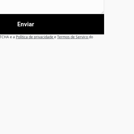
Enviar
APTCHA e a
Política de privacidade
e
Termos de Serviço
do