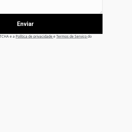
Enviar
APTCHA e a
Política de privacidade
e
Termos de Serviço
do