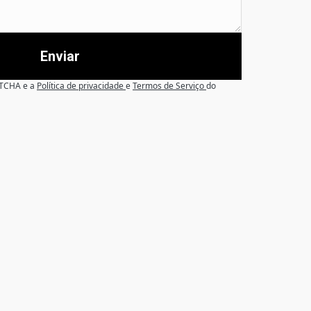
Enviar
APTCHA e a
Política de privacidade
e
Termos de Serviço
do