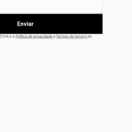
Enviar
APTCHA e a
Política de privacidade
e
Termos de Serviço
do