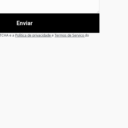
Enviar
APTCHA e a
Política de privacidade
e
Termos de Serviço
do