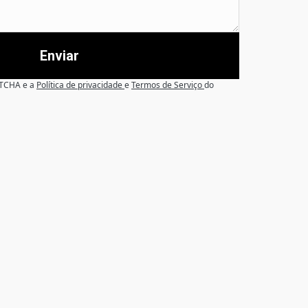
Enviar
APTCHA e a
Política de privacidade
e
Termos de Serviço
do