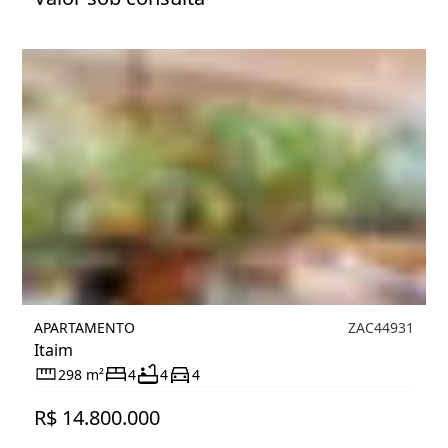
APARTAMENTO
ZAC44931
Itaim
298 m²
4
4
4
R$ 14.800.000