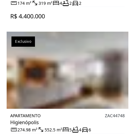
174 m²
319 m²
4
2
2
R$ 4.400.000
Exclusivo
APARTAMENTO
ZAC44748
Higienópolis
274.98 m²
552.5 m²
5
4
6