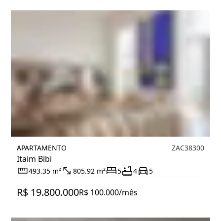
APARTAMENTO
ZAC38300
Itaim Bibi
493.35 m²
805.92 m²
5
4
5
R$ 19.800.000
R$ 100.000/mês