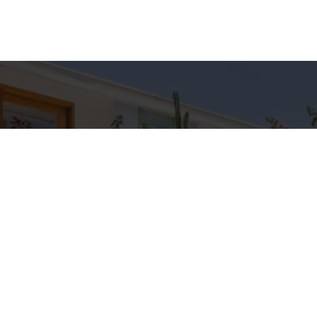
hes para
Entre em Con
Nome
to
E-mail
C IMÓVEIS
pp
Telefone
3-5709
IMOVEIS.COM.BR
Mensagem