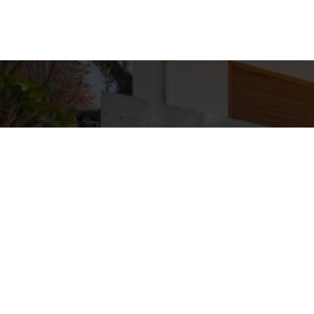
Detal
conta
EQUIPE ZA
WhatsA
(11) 9362
E-mail
ZAC@ZAC