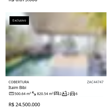
Exclusivo
COBERTURA
ZAC44747
Itaim Bibi
500.64 m²
820.54 m²
2
2
6
R$ 24.500.000