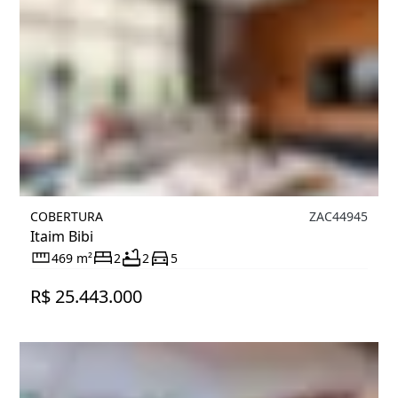
COBERTURA
ZAC44945
Itaim Bibi
469 m²
2
2
5
R$ 25.443.000