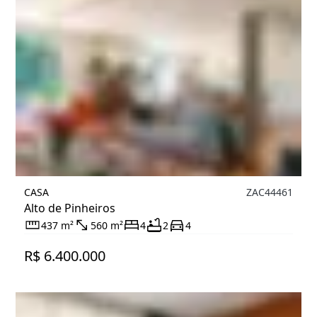
CASA
ZAC44461
Alto de Pinheiros
437 m²
560 m²
4
2
4
R$ 6.400.000