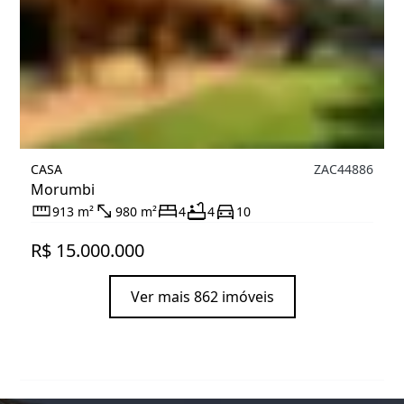
CASA
ZAC44886
Morumbi
913 m²
980 m²
4
4
10
R$ 15.000.000
Ver mais 862 imóveis