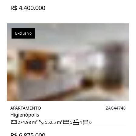
R$ 4.400.000
Exclusivo
APARTAMENTO
ZAC44748
Higienópolis
274.98 m²
552.5 m²
5
4
6
R$ 6.875.000