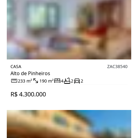
CASA
ZAC38540
Alto de Pinheiros
233 m²
190 m²
4
2
2
R$ 4.300.000