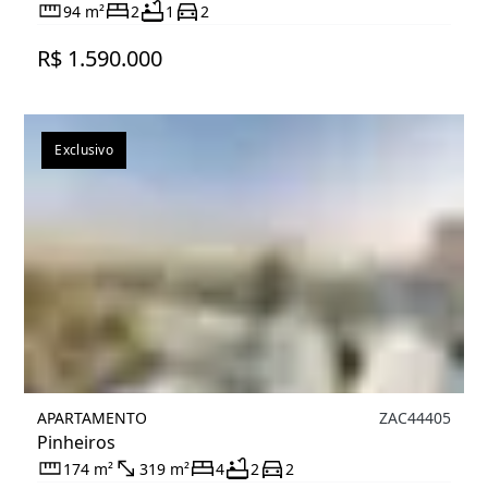
94 m²
2
1
2
R$ 1.590.000
Exclusivo
APARTAMENTO
ZAC44405
Pinheiros
174 m²
319 m²
4
2
2