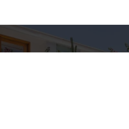
hes para
Entre em Con
Nome
to
E-mail
C IMÓVEIS
pp
Telefone
3-5709
IMOVEIS.COM.BR
Mensagem