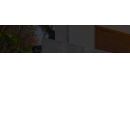
Detal
conta
EQUIPE ZA
WhatsA
(11) 9362
E-mail
ZAC@ZAC