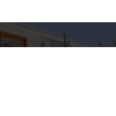
hes para
Entre em Con
Nome
to
E-mail
C IMÓVEIS
pp
Telefone
3-5709
IMOVEIS.COM.BR
Mensagem