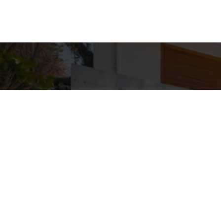
Detal
conta
EQUIPE ZA
WhatsA
(11) 9362
E-mail
ZAC@ZAC