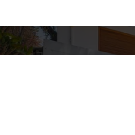
Detal
conta
EQUIPE ZA
WhatsA
(11) 9362
E-mail
ZAC@ZAC