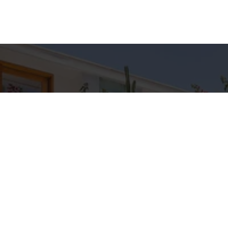
hes para
Entre em Con
Nome
to
E-mail
C IMÓVEIS
pp
Telefone
3-5709
IMOVEIS.COM.BR
Mensagem