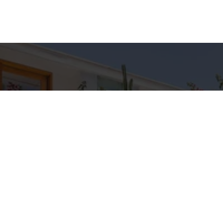
hes para
Entre em Con
Nome
to
E-mail
C IMÓVEIS
pp
Telefone
3-5709
IMOVEIS.COM.BR
Mensagem