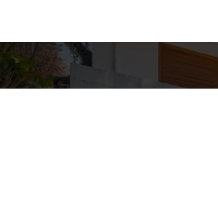
Detal
conta
EQUIPE ZA
WhatsA
(11) 9362
E-mail
ZAC@ZAC