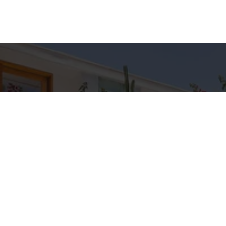
hes para
Entre em Con
Nome
to
E-mail
C IMÓVEIS
pp
Telefone
3-5709
IMOVEIS.COM.BR
Mensagem