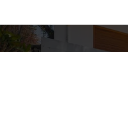
Detal
conta
EQUIPE ZA
WhatsA
(11) 9362
E-mail
ZAC@ZAC