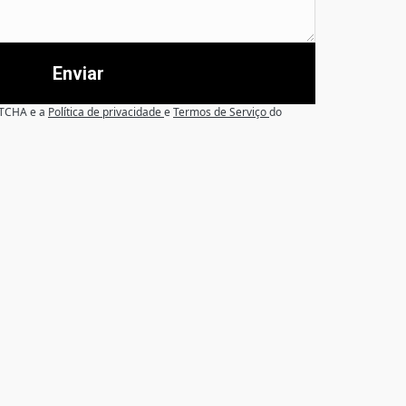
Enviar
APTCHA e a
Política de privacidade
e
Termos de Serviço
do