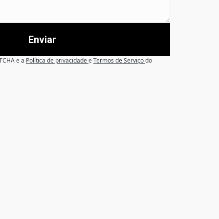
Enviar
APTCHA e a
Política de privacidade
e
Termos de Serviço
do